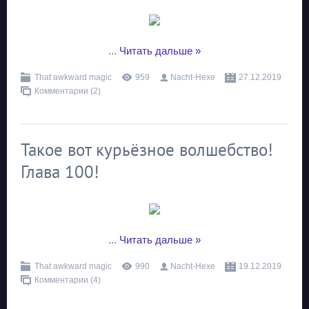
...
Читать дальше »
That awkward magic
959
Nacht-Hexe
27.12.2019
Комментарии (2)
Такое вот курьёзное волшебство!
Глава 100!
...
Читать дальше »
That awkward magic
990
Nacht-Hexe
19.12.2019
Комментарии (4)