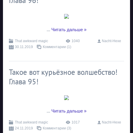
Глава 96!
...
Читать дальше »
That awkward magic
1040
Nacht-Hexe
30.11.2019
Комментарии (1)
Такое вот курьёзное волшебство!
Глава 95!
...
Читать дальше »
That awkward magic
1017
Nacht-Hexe
24.11.2019
Комментарии (3)