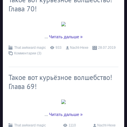
Глава 70!
...
Читать дальше »
That awkward magic
933
Nacht-Hexe
28.07.2019
Комментарии (3)
Такое вот курьёзное волшебство!
Глава 69!
...
Читать дальше »
That awkward magic
1110
Nacht-Hexe