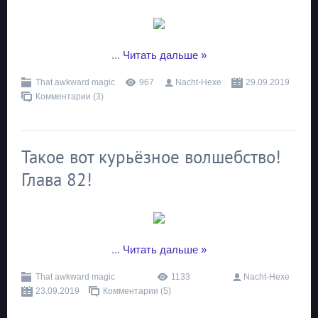
...
Читать дальше »
That awkward magic
967
Nacht-Hexe
29.09.2019
Комментарии (3)
Такое вот курьёзное волшебство!
Глава 82!
...
Читать дальше »
That awkward magic
1133
Nacht-Hexe
23.09.2019
Комментарии (5)