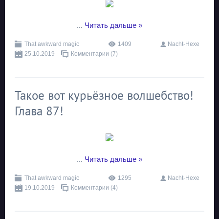
...
Читать дальше »
That awkward magic
1409
Nacht-Hexe
25.10.2019
Комментарии (7)
Такое вот курьёзное волшебство!
Глава 87!
...
Читать дальше »
That awkward magic
1295
Nacht-Hexe
19.10.2019
Комментарии (4)