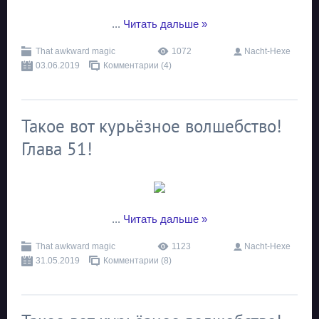
...
Читать дальше »
That awkward magic
1072
Nacht-Hexe
03.06.2019
Комментарии (4)
Такое вот курьёзное волшебство!
Глава 51!
...
Читать дальше »
That awkward magic
1123
Nacht-Hexe
31.05.2019
Комментарии (8)