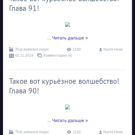
Глава 91!
...
Читать дальше »
That awkward magic
1189
Nacht-Hexe
02.11.2019
Комментарии (4)
Такое вот курьёзное волшебство!
Глава 90!
...
Читать дальше »
That awkward magic
1132
Nacht-Hexe