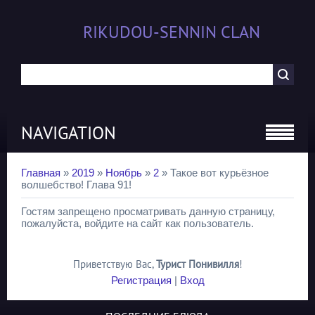
RIKUDOU-SENNIN CLAN
NAVIGATION
Главная
»
2019
»
Ноябрь
»
2
» Такое вот курьёзное
волшебство! Глава 91!
Гостям запрещено просматривать данную страницу,
пожалуйста, войдите на сайт как пользователь.
Приветствую Вас
,
Турист Понивилля
!
Регистрация
|
Вход