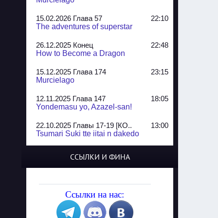
15.02.2026 Глава 57
22:10
The adventures of superstar
26.12.2025 Конец
22:48
How to Become a Dragon
15.12.2025 Глава 174
23:15
Murcielago
12.11.2025 Глава 147
18:05
Yondemasu yo, Azazel-san!
22.10.2025 Главы 17-19 [КО..
13:00
Tsumari Suki tte iitai n dakedo
07.10.2025 Главы 51-52
20:14
ССЫЛКИ И ФИНА
Jungle Juice
02.09.2025 Квартет, глава ..
13:24
Yozakura Shijuusou
Ссылки на нас:
08.08.2025 Глава 50
23:54
A Compendium of Ghosts