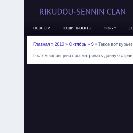
RIKUDOU-SENNIN CLAN
НОВОСТИ
НАШИ ПРОЕКТЫ
ФОРУМ
СТ
Главная
»
2019
»
Октябрь
»
9
» Такое вот курьёз
Гостям запрещено просматривать данную страни