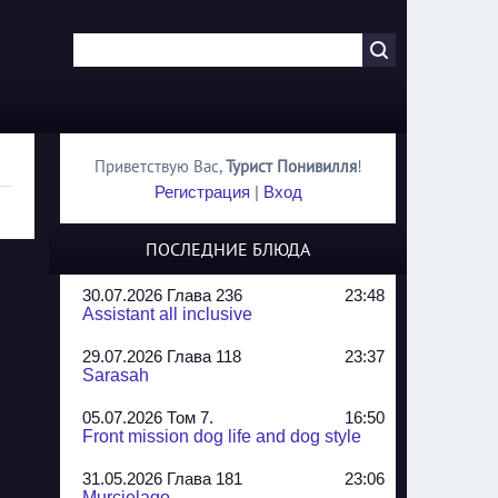
Приветствую Вас
,
Турист Понивилля
!
Регистрация
|
Вход
ПОСЛЕДНИЕ БЛЮДА
30.07.2026 Глава 236
23:48
Assistant all inclusive
29.07.2026 Глава 118
23:37
Sarasah
05.07.2026 Том 7.
16:50
Front mission dog life and dog style
31.05.2026 Глава 181
23:06
Murcielago