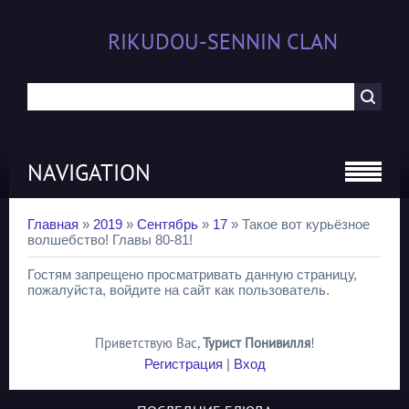
RIKUDOU-SENNIN CLAN
NAVIGATION
Главная
»
2019
»
Сентябрь
»
17
» Такое вот курьёзное
волшебство! Главы 80-81!
Гостям запрещено просматривать данную страницу,
пожалуйста, войдите на сайт как пользователь.
Приветствую Вас
,
Турист Понивилля
!
Регистрация
|
Вход