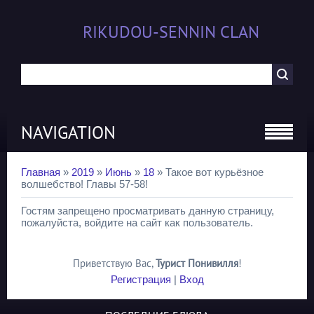
RIKUDOU-SENNIN CLAN
NAVIGATION
Главная
»
2019
»
Июнь
»
18
» Такое вот курьёзное
волшебство! Главы 57-58!
Гостям запрещено просматривать данную страницу,
пожалуйста, войдите на сайт как пользователь.
Приветствую Вас
,
Турист Понивилля
!
Регистрация
|
Вход