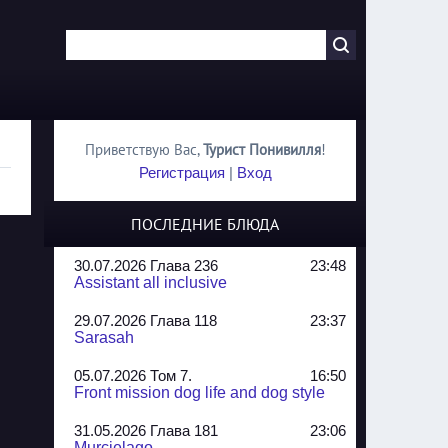
Приветствую Вас
,
Турист Понивилля
!
Регистрация
|
Вход
ПОСЛЕДНИЕ БЛЮДА
30.07.2026 Глава 236
23:48
Assistant all inclusive
29.07.2026 Глава 118
23:37
Sarasah
05.07.2026 Том 7.
16:50
Front mission dog life and dog style
31.05.2026 Глава 181
23:06
Murcielago