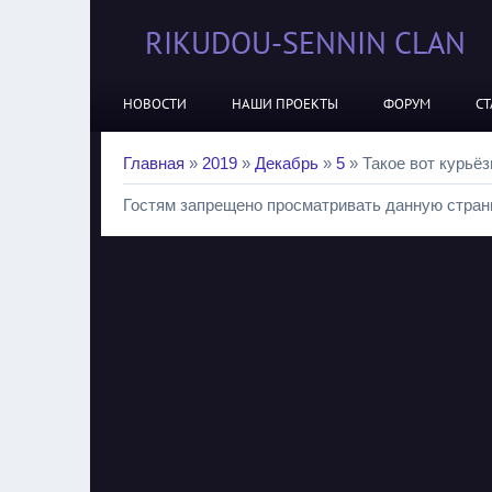
RIKUDOU-SENNIN CLAN
НОВОСТИ
НАШИ ПРОЕКТЫ
ФОРУМ
СТ
Главная
»
2019
»
Декабрь
»
5
» Такое вот курьёз
Гостям запрещено просматривать данную страни