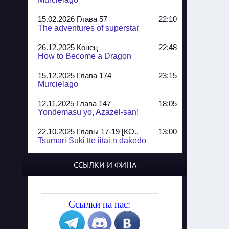
15.02.2026 Глава 57
22:10
The adventures of superstar
26.12.2025 Конец
22:48
How to Become a Dragon
15.12.2025 Глава 174
23:15
Murcielago
12.11.2025 Глава 147
18:05
Yondemasu yo, Azazel-san!
22.10.2025 Главы 17-19 [КО..
13:00
Tsumari Suki tte iitai n dakedo
07.10.2025 Главы 51-52
20:14
ССЫЛКИ И ФИНА
Jungle Juice
02.09.2025 Квартет, глава ..
13:24
Yozakura Shijuusou
Ссылки на нас:
08.08.2025 Глава 50
23:54
A Compendium of Ghosts