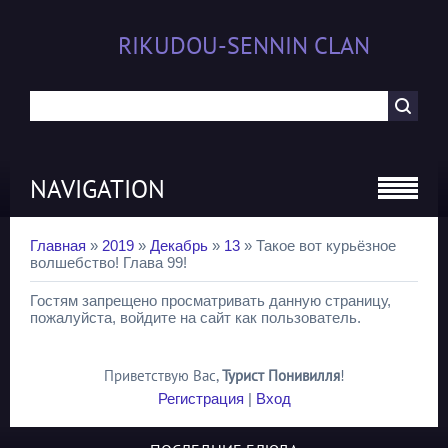
RIKUDOU-SENNIN CLAN
NAVIGATION
Главная
»
2019
»
Декабрь
»
13
» Такое вот курьёзное
волшебство! Глава 99!
Гостям запрещено просматривать данную страницу,
пожалуйста, войдите на сайт как пользователь.
Приветствую Вас
,
Турист Понивилля
!
Регистрация
|
Вход