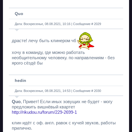
Quo
Дата: Воскресенье, 08.08.2021, 10:16 | Сообщение #
2029
драсте! лечу быть клинером чб
хочу в команду, где можно работать
необщительному человеку. по направлениям - без
ярого сёздё бы
hedin
Дата: Воскресенье, 08.08.2021, 14:53 | Сообщение #
2030
Quo
, Привет! Если иных зовущих не будет - могу
предложить вишнёвый квартет
http://rikudou.ru/forum/229-2699-1
клин идёт с оф. англ. равок с кучей звуков, работы
прилично.