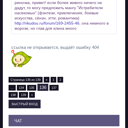
риночка, привет! если более живого ничего не
дадут, то могу предложить мангу "Истребители
насекомых" (фэнтези, приключения, боевые
искусства, сёнэн, этти, романтика)
http://rikudou.ru/forum/169-2455-46,
она немного в
морозе, но глав для клина много
ссылка не открывается, выдаёт ошибку 404
Страница
136
из
139
«
1
2
136
…
134
135
137
138
139
»
ЧАТ