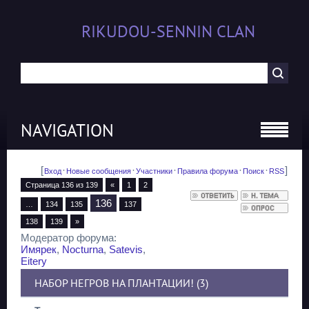
RIKUDOU-SENNIN CLAN
NAVIGATION
[
·
·
·
·
·
]
Вход
Новые сообщения
Участники
Правила форума
Поиск
RSS
Страница
136
из
139
«
1
2
136
…
134
135
137
138
139
»
Модератор форума:
Имярек
,
Nocturna
,
Satevis
,
Eitery
НАБОР НЕГРОВ НА ПЛАНТАЦИИ! (3)