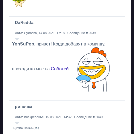
DaRedda
Дата: Суббота, 14.08.2021, 17:18 | Сообщение #
2039
YohSuPop
, привет! Когда добавят в команду,
проходи ко мне на
Соботей
риночка
Дата: Воскресенье, 15.08.2021, 14:32 | Сообщение #
2040
Цитата
IkariGo
(
)