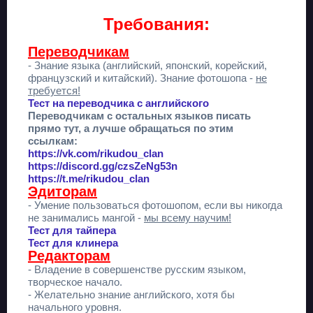
Требования:
Переводчикам
- Знание языка (английский, японский, корейский,
французский и китайский). Знание фотошопа -
не
требуется!
Тест на переводчика c английского
Переводчикам с остальных языков писать
прямо тут, а лучше обращаться по этим
ссылкам:
https://vk.com/rikudou_clan
https://discord.gg/czsZeNg53n
https://t.me/rikudou_clan
Эдиторам
- Умение пользоваться фотошопом, если вы никогда
не занимались мангой -
мы всему научим!
Тест для тайпера
Тест для клинера
Редакторам
- Владение в совершенстве русским языком,
творческое начало.
- Желательно знание английского, хотя бы
начального уровня.