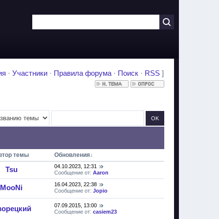
ия
·
Участники
·
Правила форума
·
Поиск
·
RSS
]
втор темы
Обновления
↓
04.10.2023, 12:31
Tsu
Сообщение от:
Aaron
16.04.2023, 22:38
MooNi
Сообщение от:
Jopio
07.09.2015, 13:00
ворецкий
Сообщение от:
casiem23