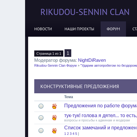
RIKUDOU-SENNIN CLAN
НОВОСТИ
НАШИ ПРОЕКТЫ
ФОРУМ
СТ
1
Страница
1
из
1
Модератор форума:
NightDiRaven
Rikudou-Sennin Clan Форум
»
"Ударим автопробегом по бездорожь
КОНСТРУКТИВНЫЕ ПРЕДЛОЖЕНИЯ
Тема
Предложения по работе форума
тук-тук! голова я дятел... то есть,
вопросы и просьбы к админам и модерам
Список замечаний и предложен
1
2
3
4
5
]