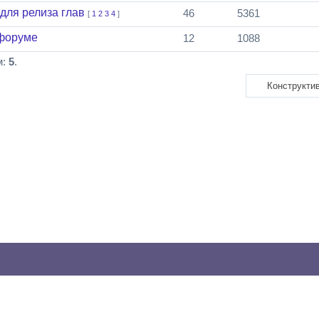
ля релиза глав
46
5361
[
1
2
3
4
]
 форуме
12
1088
м:
5
.