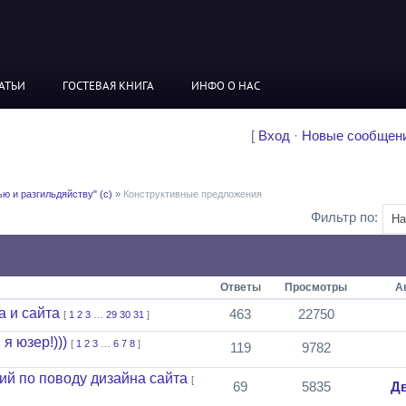
АТЬИ
ГОСТЕВАЯ КНИГА
ИНФО О НАС
[
Вход
·
Новые сообщен
ю и разгильдяйству" (с)
»
Конструктивные предложения
Фильтр по:
Ответы
Просмотры
А
 и сайта
463
22750
[
1
2
3
…
29
30
31
]
 я юзер!)))
[
1
2
3
…
6
7
8
]
119
9782
ий по поводу дизайна сайта
[
69
5835
Д