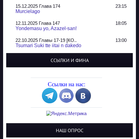
15.12.2025 Глава 174
23:15
Murcielago
12.11.2025 Глава 147
18:05
Yondemasu yo, Azazel-san!
22.10.2025 Главы 17-19 [КО..
13:00
Tsumari Suki tte iitai n dakedo
07.10.2025 Главы 51-52
20:14
ССЫЛКИ И ФИНА
Jungle Juice
02.09.2025 Квартет, глава ..
13:24
Yozakura Shijuusou
Ссылки на нас:
08.08.2025 Глава 50
23:54
A Compendium of Ghosts
29.07.2025 Shirokuro
19:10
Синглы
20.05.2025 Глава 81 - КОНЕЦ
21:30
НАШ ОПРОС
The King of Home Cooking