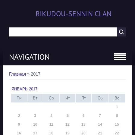
RIKUDOU-SENNIN CLAN
NAVIGATION
Главная
»
2017
ЯНВАРЬ 2017
Пн
Вт
Ср
Чт
Пт
Сб
Вс
1
2
3
4
5
6
7
8
9
10
11
12
13
14
15
16
17
18
19
20
21
22