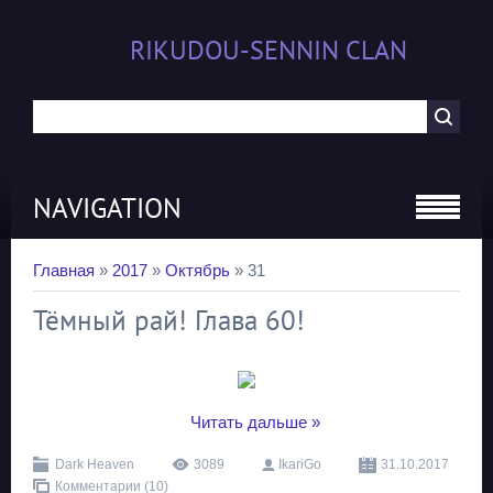
RIKUDOU-SENNIN CLAN
NAVIGATION
Главная
»
2017
»
Октябрь
»
31
Тёмный рай! Глава 60!
...
Читать дальше »
Dark Heaven
3089
IkariGo
31.10.2017
Комментарии (10)