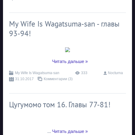
My Wife Is Wagatsuma-san - главы
93-94!
...
Читать дальше »
My Wife Is Wagatsuma-san
333
Nocturna
31.10.2017
Комментарии (3)
Цугумомо том 16. Главы 77-81!
...
Читать дальше »