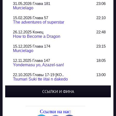
31.05.2026 Глава 181
23:06
Murcielago
15.02.2026 Глава 57
22:10
The adventures of superstar
26.12.2025 Конец
22:48
How to Become a Dragon
15.12.2025 Глава 174
23:15
Murcielago
12.11.2025 Глава 147
18:05
Yondemasu yo, Azazel-san!
22.10.2025 Главы 17-19 [КО..
13:00
Tsumari Suki tte iitai n dakedo
07.10.2025 Главы 51-52
20:14
ССЫЛКИ И ФИНА
Jungle Juice
02.09.2025 Квартет, глава ..
13:24
Yozakura Shijuusou
Ссылки на нас: