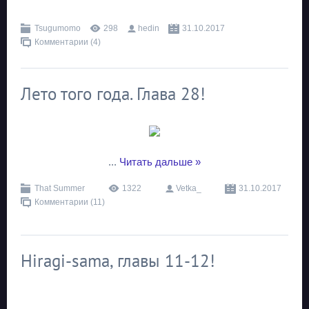
Tsugumomo
298
hedin
31.10.2017
Комментарии (4)
Лето того года. Глава 28!
...
Читать дальше »
That Summer
1322
Vetka_
31.10.2017
Комментарии (11)
Hiragi-sama, главы 11-12!