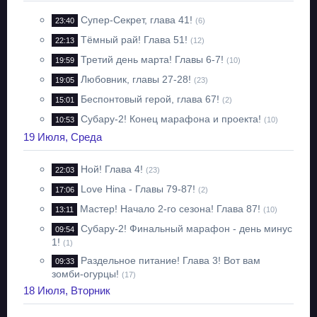
Супер-Секрет, глава 41!
23:40
(6)
Тёмный рай! Глава 51!
22:13
(12)
Третий день марта! Главы 6-7!
19:59
(10)
Любовник, главы 27-28!
19:05
(23)
Беспонтовый герой, глава 67!
15:01
(2)
Субару-2! Конец марафона и проекта!
10:53
(10)
19 Июля, Среда
Ной! Глава 4!
22:03
(23)
Love Hina - Главы 79-87!
17:06
(2)
Мастер! Начало 2-го сезона! Глава 87!
13:11
(10)
Субару-2! Финальный марафон - день минус
09:54
1!
(1)
Раздельное питание! Глава 3! Вот вам
09:33
зомби-огурцы!
(17)
18 Июля, Вторник