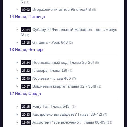
5
(11)
Вторжение гигантов 95 онлайн!
00:02
(5)
14 Июля, Пятница
Субару-2! Финальный марафон - день минус
22:54
6!
(1)
Gintama - Урок 643
18:18
(2)
13 Июля, Четверг
Неопознанный код! Главы 25-26!
23:34
(5)
Главарь! Глава 19!
23:22
(4)
Noblesse - глава 466
21:40
(7)
Вишнёвый квартет главы 32 - 35!!!
10:37
(1)
12 Июля, Среда
Fairy Tail! Глава 543!
21:15
(3)
Как далеко вы зайдёте? Главы 38-42!
20:33
(7)
Ассистент "всё включено". Главы 86-89
19:46
(15)