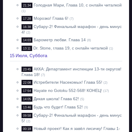
Голодная Мари, Глава 10, с онлайн читалкой
21:34
(1)
Морозко! Глава 6!
17:28
(7)
Субару-2! Финальный марафон - день минус
16:38
4!
(2)
Барометр любви. Глава 14
14:03
(8)
Dr. Stone, глава 19, с онлайн читалкой
13:11
(1)
15 Июля, Суббота
АККА: Департамент инспекции 13-ти округов!
23:45
Глава 18!
(7)
Истребители Насекомых! Глава 55!
22:08
(2)
Hayate no Gotoku 552-568! КОНЕЦ!
17:54
(17)
Дикая школа! Глава 62!
14:05
(5)
Будь что будет! Глава 52!
13:46
(9)
Субару-2! Финальный марафон - день минус
09:58
5!
(2)
Новый проект! Как я завёл лисичку! Главы 1-
00:18