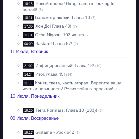
Новый проект! Hiragi-sama is looking for
18:16
herself!
(3)
Барометр любви. Глава 13
18:11
(7)
Хон До! Глава 49!
17:30
(7)
Ocha Nigosu. 103 чашка
11:01
(2)
Bastard! Глава 57!
00:09
(2)
11 Июля, Вторник
Инфицированный! Глава 18!
21:02
(10)
Итог, глава 45!
14:24
(34)
Конец света, часть вторая! Берегите вашу
11:53
честь и невинность! Релиз яойных проектов!
(15)
10 Июля, Понедельник
Terra Formars. Глава 10 (183)!
19:20
(0)
09 Июля, Воскресенье
Gintama - Урок 642
19:17
(3)