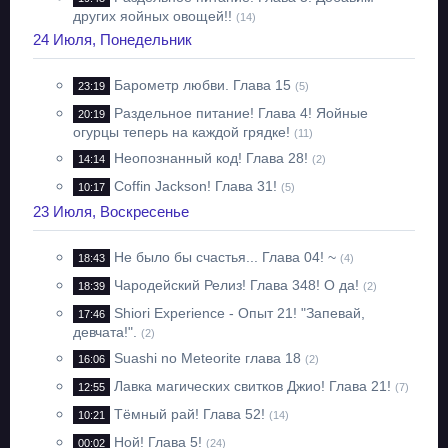
других яойных овощей!!
(14)
24 Июля, Понедельник
Барометр любви. Глава 15
23:19
(5)
Раздельное питание! Глава 4! Яойные
20:19
огурцы теперь на каждой грядке!
(11)
Неопознанный код! Глава 28!
14:14
(2)
Coffin Jackson! Глава 31!
10:17
(5)
23 Июля, Воскресенье
Не было бы счастья... Глава 04! ~
18:43
(4)
Чародейский Релиз! Глава 348! О да!
18:39
(2)
Shiori Experience - Опыт 21! "Запевай,
17:46
девчата!".
(2)
Suashi no Meteorite глава 18
16:06
(2)
Лавка магических свитков Джио! Глава 21!
12:55
(7)
Тёмный рай! Глава 52!
10:21
(14)
Ной! Глава 5!
00:02
(24)