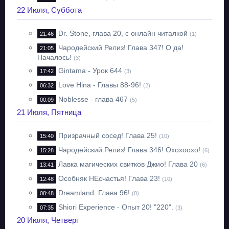
22 Июля, Суббота
Dr. Stone, глава 20, с онлайн читалкой
21:46
(1)
Чародейский Релиз! Глава 347! О да!
21:05
Началось!
(3)
Gintama - Урок 644
17:42
(3)
Love Hina - Главы 88-96!
06:32
(2)
Noblesse - глава 467
00:09
(5)
21 Июля, Пятница
Призрачный сосед! Глава 25!
15:40
(10)
Чародейский Релиз! Глава 346! Охохоохо!
15:28
(6)
Лавка магических свитков Джио! Глава 20
13:41
(6)
Особняк НЕсчастья! Глава 23!
12:48
(10)
Dreamland. Глава 96!
08:48
(0)
Shiori Experience - Опыт 20! "220".
07:35
(3)
20 Июля, Четверг