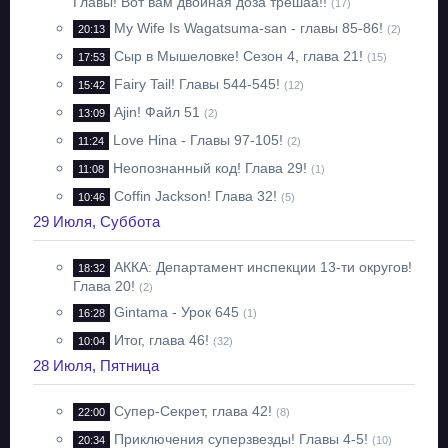
Главы! Вот вам двойная доза трешаа!!
(17)
My Wife Is Wagatsuma-san - главы 85-86!
20:13
(2)
Сыр в Мышеловке! Сезон 4, глава 21!
17:53
(15)
Fairy Tail! Главы 544-545!
15:42
(12)
Ajin! Файл 51
13:09
(2)
Love Hina - Главы 97-105!
11:24
(2)
Неопознанный код! Глава 29!
11:08
(1)
Coffin Jackson! Глава 32!
10:46
(5)
29 Июля, Суббота
АККА: Департамент инспекции 13-ти округов!
18:32
Глава 20!
(2)
Gintama - Урок 645
16:28
(1)
Итог, глава 46!
10:04
(32)
28 Июля, Пятница
Супер-Секрет, глава 42!
22:00
(8)
Приключения суперзвезды! Главы 4-5!
20:34
(10)