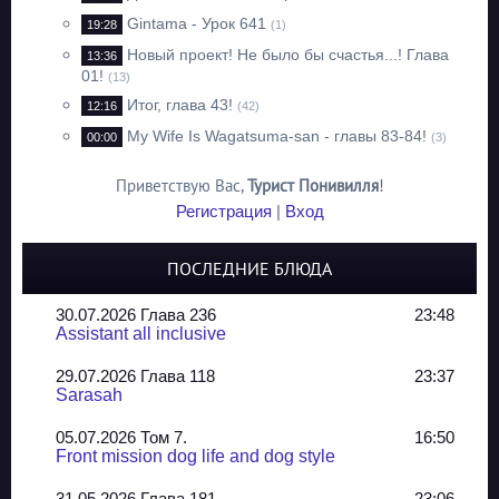
Gintama - Урок 641
19:28
(1)
Новый проект! Не было бы счастья...! Глава
13:36
01!
(13)
Итог, глава 43!
12:16
(42)
My Wife Is Wagatsuma-san - главы 83-84!
00:00
(3)
Приветствую Вас
,
Турист Понивилля
!
Регистрация
|
Вход
ПОСЛЕДНИЕ БЛЮДА
30.07.2026 Глава 236
23:48
Assistant all inclusive
29.07.2026 Глава 118
23:37
Sarasah
05.07.2026 Том 7.
16:50
Front mission dog life and dog style
31.05.2026 Глава 181
23:06