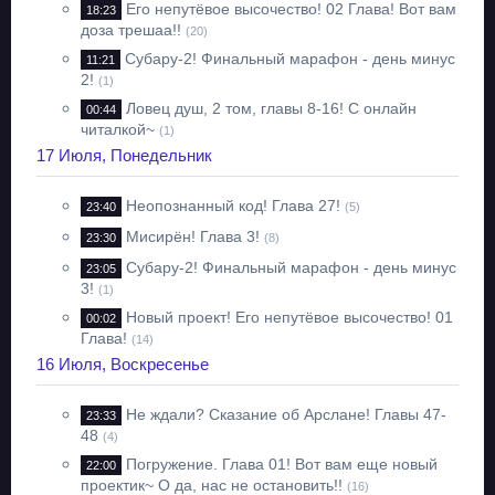
Его непутёвое высочество! 02 Глава! Вот вам
18:23
доза трешаа!!
(20)
Субару-2! Финальный марафон - день минус
11:21
2!
(1)
Ловец душ, 2 том, главы 8-16! С онлайн
00:44
читалкой~
(1)
17 Июля, Понедельник
Неопознанный код! Глава 27!
23:40
(5)
Мисирён! Глава 3!
23:30
(8)
Субару-2! Финальный марафон - день минус
23:05
3!
(1)
Новый проект! Его непутёвое высочество! 01
00:02
Глава!
(14)
16 Июля, Воскресенье
Не ждали? Сказание об Арслане! Главы 47-
23:33
48
(4)
Погружение. Глава 01! Вот вам еще новый
22:00
проектик~ О да, нас не остановить!!
(16)