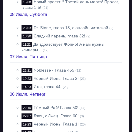
Новый проект!!! Третий день марта! Пролог,
15:08
главы 1-5!
(21)
08 Июля, Суббота
Dr. Stone, глава 18, с онлайн читалкой
23:03
(2)
Сладкий парень, глава 32!
18:20
(9)
Да здравствует Жопио! А нам нужны
11:21
клинеры...
(17)
07 Июля, Пятница
Noblesse - Глава 465
21:21
(12)
Чёрный Июнь! Глава 2!
19:23
(21)
Итог, глава 44!
14:23
(25)
06 Июля, Четверг
Тёмный Рай! Глава 50!
22:10
(14)
Лжец х Лжец. Глава 60!
22:07
(3)
Чёрный Июнь! Глава 1!
19:23
(20)