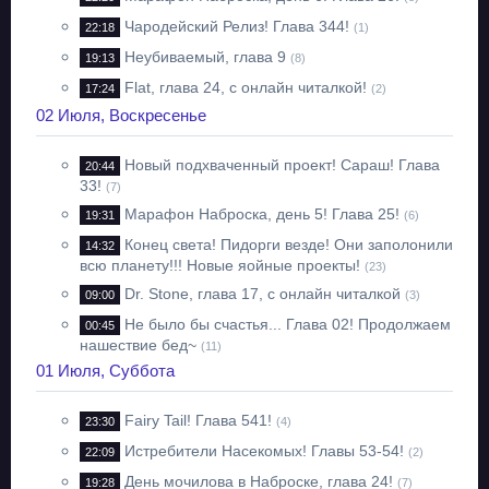
Чародейский Релиз! Глава 344!
22:18
(1)
Неубиваемый, глава 9
19:13
(8)
Flat, глава 24, с онлайн читалкой!
17:24
(2)
02 Июля, Воскресенье
Новый подхваченный проект! Сараш! Глава
20:44
33!
(7)
Марафон Наброска, день 5! Глава 25!
19:31
(6)
Конец света! Пидорги везде! Они заполонили
14:32
всю планету!!! Новые яойные проекты!
(23)
Dr. Stone, глава 17, с онлайн читалкой
09:00
(3)
Не было бы счастья... Глава 02! Продолжаем
00:45
нашествие бед~
(11)
01 Июля, Суббота
Fairy Tail! Глава 541!
23:30
(4)
Истребители Насекомых! Главы 53-54!
22:09
(2)
День мочилова в Наброске, глава 24!
19:28
(7)