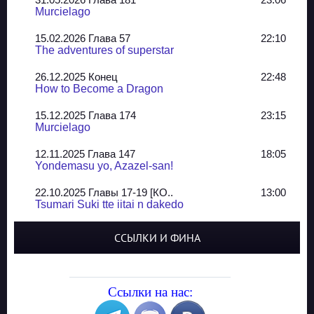
Murcielago
15.02.2026 Глава 57
22:10
The adventures of superstar
26.12.2025 Конец
22:48
How to Become a Dragon
15.12.2025 Глава 174
23:15
Murcielago
12.11.2025 Глава 147
18:05
Yondemasu yo, Azazel-san!
22.10.2025 Главы 17-19 [КО..
13:00
Tsumari Suki tte iitai n dakedo
07.10.2025 Главы 51-52
20:14
ССЫЛКИ И ФИНА
Jungle Juice
02.09.2025 Квартет, глава ..
13:24
Yozakura Shijuusou
Ссылки на нас:
08.08.2025 Глава 50
23:54