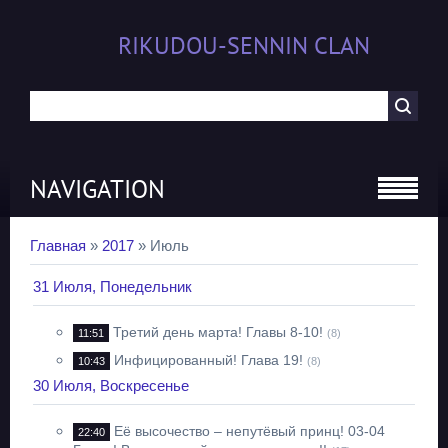
RIKUDOU-SENNIN CLAN
NAVIGATION
Главная
»
2017
»
Июль
31 Июля, Понедельник
Третий день марта! Главы 8-10!
11:51
(8)
Инфицированный! Глава 19!
10:43
(8)
30 Июля, Воскресенье
Её высочество – непутёвый принц! 03-04
22:40