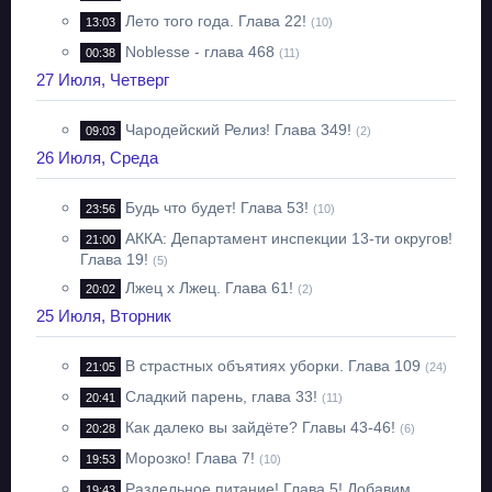
Лето того года. Глава 22!
13:03
(10)
Noblesse - глава 468
00:38
(11)
27 Июля, Четверг
Чародейский Релиз! Глава 349!
09:03
(2)
26 Июля, Среда
Будь что будет! Глава 53!
23:56
(10)
АККА: Департамент инспекции 13-ти округов!
21:00
Глава 19!
(5)
Лжец х Лжец. Глава 61!
20:02
(2)
25 Июля, Вторник
В страстных объятиях уборки. Глава 109
21:05
(24)
Сладкий парень, глава 33!
20:41
(11)
Как далеко вы зайдёте? Главы 43-46!
20:28
(6)
Морозко! Глава 7!
19:53
(10)
Раздельное питание! Глава 5! Добавим
19:43