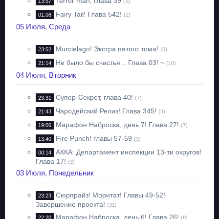
Terror man, глава 39
13:57
(5)
Fairy Tail! Глава 542!
01:08
(2)
05 Июля, Среда
Murcielago! Экстра пятого тома!
23:52
(0)
Не было бы счастья... Глава 03! ~
21:14
(10)
04 Июля, Вторник
Супер-Секрет, глава 40!
23:31
(7)
Чародейский Релиз! Глава 345!
21:43
(3)
Марафон Наброска, день 7! Глава 27!
19:06
(7)
Fire Punch! главы 57-59
13:40
(3)
АККА: Департамент инспекции 13-ти округов!
00:14
Глава 17!
(3)
03 Июля, Понедельник
Сюрпрайз! Моритат! Главы 49-52!
23:23
Завершение проекта!
(31)
Марафон Наброска, день 6! Глава 26!
22:20
(8)