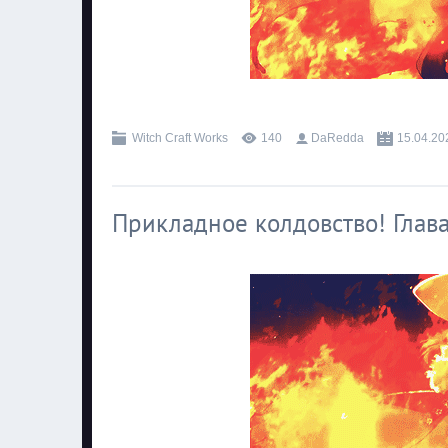
.
Witch Craft Works
140
DaRedda
15.04.20
Прикладное колдовство! Глава