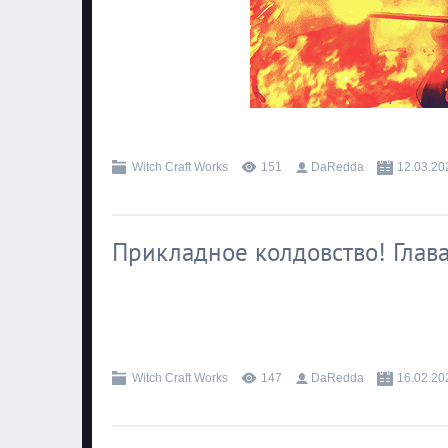
.
Witch Craft Works
151
DaRedda
12.03.20
Прикладное колдовство! Глава
.
Witch Craft Works
147
DaRedda
16.02.20