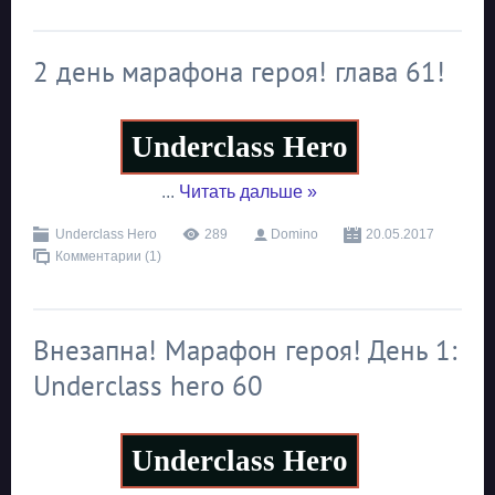
2 день марафона героя! глава 61!
Underclass Hero
...
Читать дальше »
Underclass Hero
289
Domino
20.05.2017
Комментарии (1)
Внезапна! Марафон героя! День 1:
Underclass hero 60
Underclass Hero