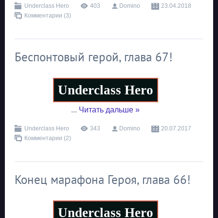
Underclass Hero
403
Domino
23.04.2018
Комментарии (3)
Беспонтовый герой, глава 67!
Underclass Hero
...
Читать дальше »
Underclass Hero
343
Domino
20.07.2017
Комментарии (2)
Конец марафона Героя, глава 66!
Underclass Hero