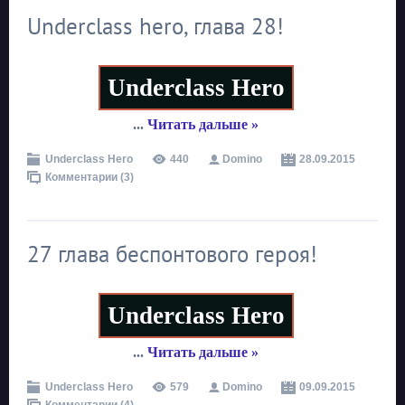
Underclass hero, глава 28!
Underclass Hero
...
Читать дальше »
Underclass Hero
440
Domino
28.09.2015
Комментарии (3)
27 глава беспонтового героя!
Underclass Hero
...
Читать дальше »
Underclass Hero
579
Domino
09.09.2015