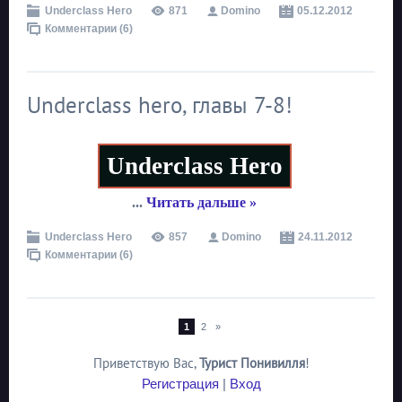
Underclass Hero
871
Domino
05.12.2012
Комментарии (6)
Underclass hero, главы 7-8!
Underclass Hero
...
Читать дальше »
Underclass Hero
857
Domino
24.11.2012
Комментарии (6)
1
2
»
Приветствую Вас
,
Турист Понивилля
!
Регистрация
|
Вход