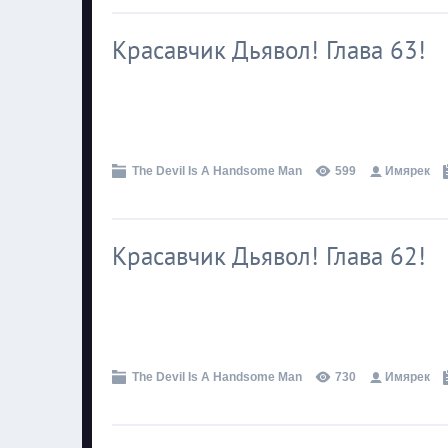
Красавчик Дьявол! Глава 63!
.
The Devil Is A Handsome Man
599
Имярек
Красавчик Дьявол! Глава 62!
.
The Devil Is A Handsome Man
730
Имярек