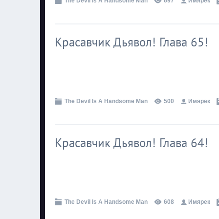
The Devil Is A Handsome Man
697
Имярек
Красавчик Дьявол! Глава 65!
.
The Devil Is A Handsome Man
500
Имярек
Красавчик Дьявол! Глава 64!
.
The Devil Is A Handsome Man
608
Имярек