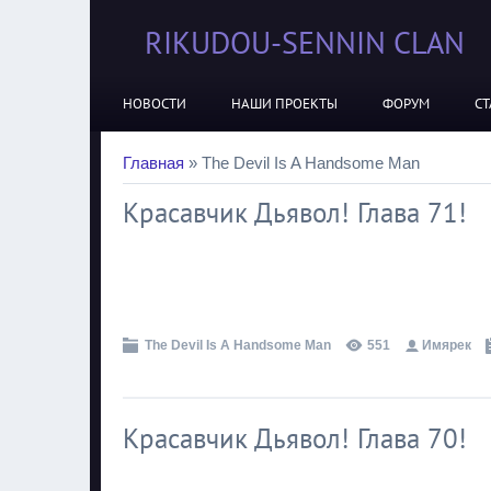
RIKUDOU-SENNIN CLAN
НОВОСТИ
НАШИ ПРОЕКТЫ
ФОРУМ
СТ
Главная
»
The Devil Is A Handsome Man
Красавчик Дьявол! Глава 71!
.
The Devil Is A Handsome Man
551
Имярек
Красавчик Дьявол! Глава 70!