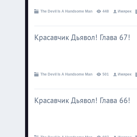
The Devil Is A Handsome Man
448
Имярек
Красавчик Дьявол! Глава 67!
.
The Devil Is A Handsome Man
501
Имярек
Красавчик Дьявол! Глава 66!
.