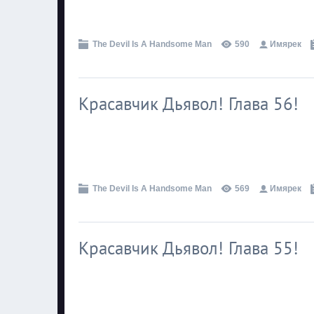
.
The Devil Is A Handsome Man
590
Имярек
Красавчик Дьявол! Глава 56!
.
The Devil Is A Handsome Man
569
Имярек
Красавчик Дьявол! Глава 55!
.