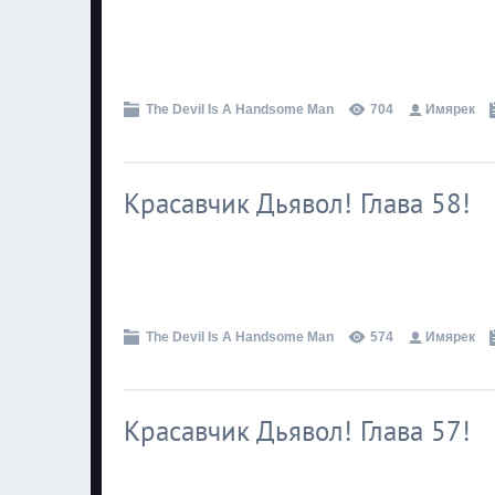
.
The Devil Is A Handsome Man
704
Имярек
Красавчик Дьявол! Глава 58!
.
The Devil Is A Handsome Man
574
Имярек
Красавчик Дьявол! Глава 57!