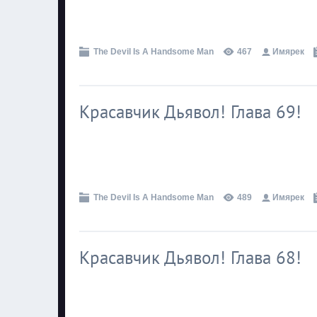
.
The Devil Is A Handsome Man
467
Имярек
Красавчик Дьявол! Глава 69!
.
The Devil Is A Handsome Man
489
Имярек
Красавчик Дьявол! Глава 68!
.