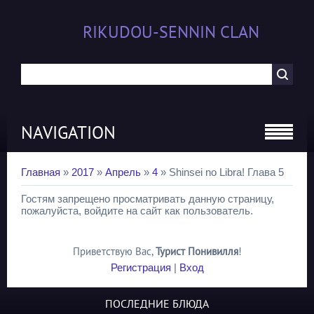
RIKUDOU-SENNIN CLAN
NAVIGATION
Главная
»
2017
»
Апрель
»
4
» Shinsei no Libra! Глава 5
Гостям запрещено просматривать данную страницу,
пожалуйста, войдите на сайт как пользователь.
Приветствую Вас
,
Турист Понивилля
!
Регистрация
|
Вход
ПОСЛЕДНИЕ БЛЮДА