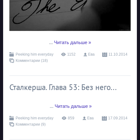
...
Читать дальше »
Peeking him everyday
1152
Ева
11.10.2014
Комментарии (18)
Сталкерша. Глава 53: Без него...
...
Читать дальше »
Peeking him everyday
859
Ева
17.09.2014
Комментарии (9)