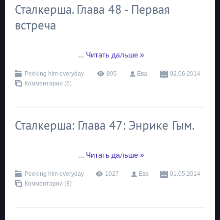
Сталкерша. Глава 48 - Первая
встреча
...
Читать дальше »
Peeking him everyday
895
Ева
02.06.2014
Комментарии (6)
Сталкерша: Глава 47: Энрике Гым.
...
Читать дальше »
Peeking him everyday
1027
Ева
01.05.2014
Комментарии (8)