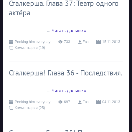
Сталкерша. Глава 37: Театр одного
актёра
...
Читать дальше »
Peeking him everyday
733
Ева
15.11.2013
Комментарии (19)
Сталкерша! Глава 36 - Последствия.
...
Читать дальше »
Peeking him everyday
697
Ева
04.11.2013
Комментарии (25)