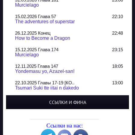
Murcielago
15.02.2026 Глава 57
22:10
The adventures of superstar
26.12.2025 Конец
22:48
How to Become a Dragon
15.12.2025 Глава 174
23:15
Murcielago
12.11.2025 Глава 147
18:05
Yondemasu yo, Azazel-san!
22.10.2025 Главы 17-19 [КО..
13:00
Tsumari Suki tte iitai n dakedo
07.10.2025 Главы 51-52
20:14
ССЫЛКИ И ФИНА
Jungle Juice
02.09.2025 Квартет, глава ..
13:24
Yozakura Shijuusou
Ссылки на нас:
08.08.2025 Глава 50
23:54