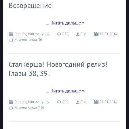
Возвращение
...
Читать дальше »
Peeking him everyday
873
Ева
12.01.2014
Комментарии (9)
Сталкерша! Новогодний релиз!
Главы 38, 39!
...
Читать дальше »
Peeking him everyday
800
Ева
01.01.2014
Комментарии (10)