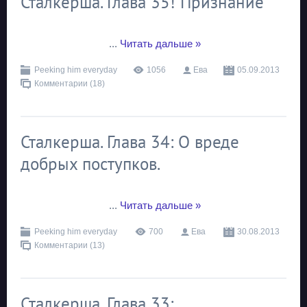
Сталкерша. Глава 35! Признание
...
Читать дальше »
Peeking him everyday
1056
Ева
05.09.2013
Комментарии (18)
Сталкерша. Глава 34: О вреде
добрых поступков.
...
Читать дальше »
Peeking him everyday
700
Ева
30.08.2013
Комментарии (13)
Сталкерша. Глава 33: