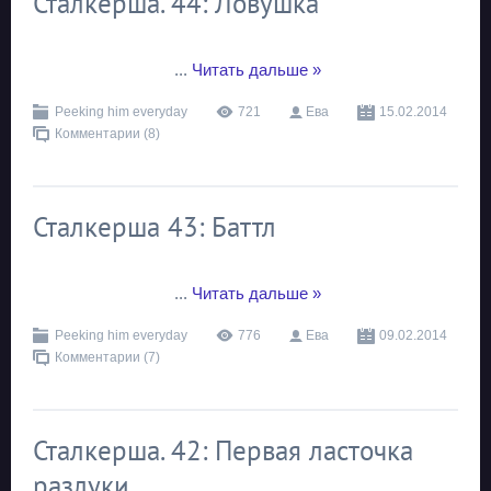
Сталкерша. 44: Ловушка
...
Читать дальше »
Peeking him everyday
721
Ева
15.02.2014
Комментарии (8)
Сталкерша 43: Баттл
...
Читать дальше »
Peeking him everyday
776
Ева
09.02.2014
Комментарии (7)
Сталкерша. 42: Первая ласточка
разлуки