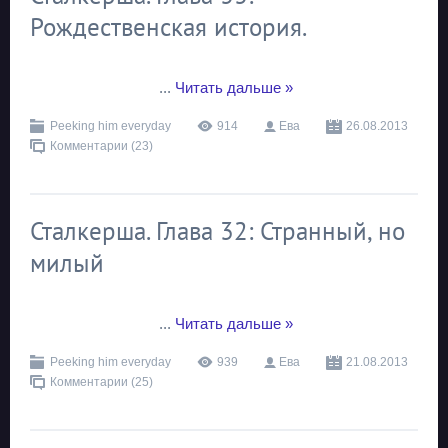
Рождественская история.
...
Читать дальше »
Peeking him everyday
914
Ева
26.08.2013
Комментарии (23)
Сталкерша. Глава 32: Странный, но
милый
...
Читать дальше »
Peeking him everyday
939
Ева
21.08.2013
Комментарии (25)