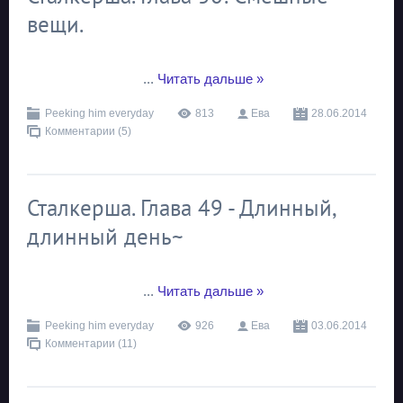
вещи.
...
Читать дальше »
Peeking him everyday
813
Ева
28.06.2014
Комментарии (5)
Сталкерша. Глава 49 - Длинный,
длинный день~
...
Читать дальше »
Peeking him everyday
926
Ева
03.06.2014
Комментарии (11)