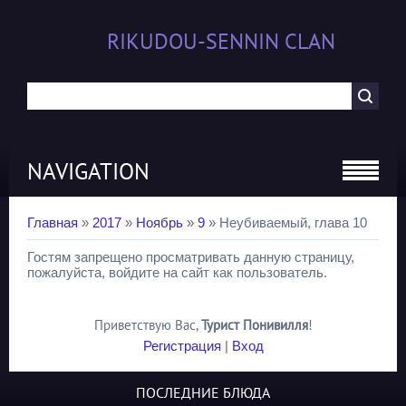
RIKUDOU-SENNIN CLAN
NAVIGATION
Главная
»
2017
»
Ноябрь
»
9
» Неубиваемый, глава 10
Гостям запрещено просматривать данную страницу,
пожалуйста, войдите на сайт как пользователь.
Приветствую Вас
,
Турист Понивилля
!
Регистрация
|
Вход
ПОСЛЕДНИЕ БЛЮДА