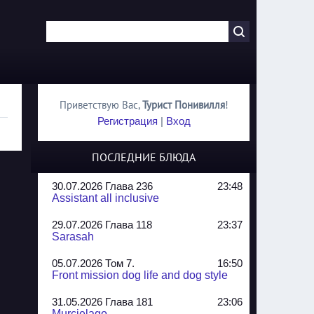
Приветствую Вас
,
Турист Понивилля
!
Регистрация
|
Вход
ПОСЛЕДНИЕ БЛЮДА
30.07.2026 Глава 236
23:48
Assistant all inclusive
29.07.2026 Глава 118
23:37
Sarasah
05.07.2026 Том 7.
16:50
Front mission dog life and dog style
31.05.2026 Глава 181
23:06
Murcielago