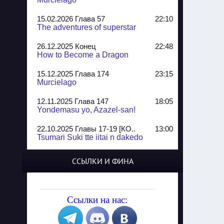
15.02.2026 Глава 57
22:10
The adventures of superstar
26.12.2025 Конец
22:48
How to Become a Dragon
15.12.2025 Глава 174
23:15
Murcielago
12.11.2025 Глава 147
18:05
Yondemasu yo, Azazel-san!
22.10.2025 Главы 17-19 [КО..
13:00
Tsumari Suki tte iitai n dakedo
07.10.2025 Главы 51-52
20:14
ССЫЛКИ И ФИНА
Jungle Juice
02.09.2025 Квартет, глава ..
13:24
Yozakura Shijuusou
Ссылки на нас:
08.08.2025 Глава 50
23:54
A Compendium of Ghosts