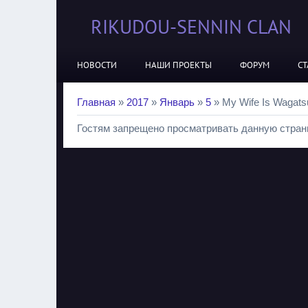
RIKUDOU-SENNIN CLAN
НОВОСТИ
НАШИ ПРОЕКТЫ
ФОРУМ
СТ
Главная
»
2017
»
Январь
»
5
» My Wife Is Wagats
Гостям запрещено просматривать данную страни