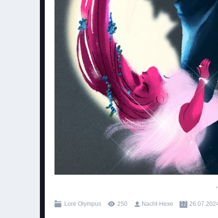
.
Lore Olympus
250
Nacht-Hexe
26.07.202