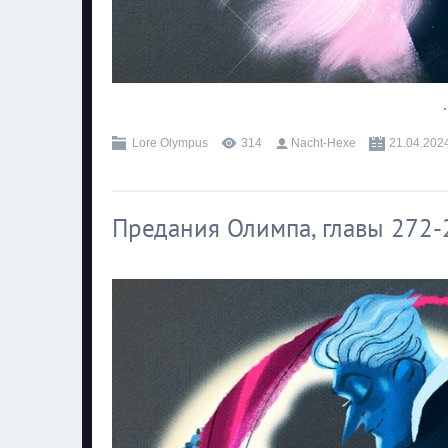
.
Lore Olympus
314
Nacht-Hexe
21.04.202
Предания Олимпа, главы 272-