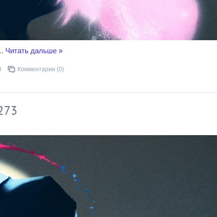
..
Читать дальше »
4
Комментарии (0)
273