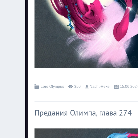
.
Lore Olympus
350
Nacht-Hexe
15.06.202
Предания Олимпа, глава 274