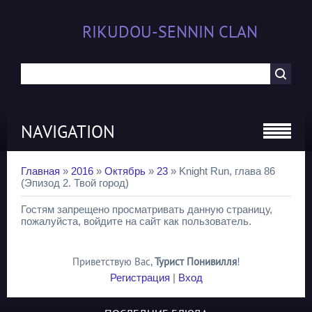
RIKUDOU-SENNIN CLAN
NAVIGATION
Главная
»
2016
»
Октябрь
»
23
» Knight Run, глава 86
(Эпизод 2. Твой город)
Гостям запрещено просматривать данную страницу,
пожалуйста, войдите на сайт как пользователь.
Приветствую Вас
,
Турист Понивилля
!
Регистрация
|
Вход