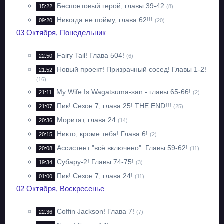
Беспонтовый герой, главы 39-42
15:22
(8)
Никогда не пойму, глава 62!!!
09:20
(20)
03 Октября, Понедельник
Fairy Tail! Глава 504!
22:50
(6)
Новый проект! Призрачный сосед! Главы 1-2!
21:52
(16)
My Wife Is Wagatsuma-san - главы 65-66!
21:11
(2)
Пик! Сезон 7, глава 25! THE END!!!
21:07
(25)
Моритат, глава 24
20:36
(14)
Никто, кроме тебя! Глава 6!
20:15
(2)
Ассистент "всё включено". Главы 59-62!
20:08
(11)
Субару-2! Главы 74-75!
19:34
(3)
Пик! Сезон 7, глава 24!
01:00
(11)
02 Октября, Воскресенье
Coffin Jackson! Глава 7!
22:36
(7)