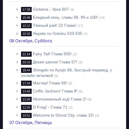
Gintama - Урок 607
17:38
(4)
Бледный конь, главы 98, 99 и 100!
15:48
(14)
Тёмный рай! 22 Глава!
15:12
(17)
Hayate no Gotoku 533-535
10:32
(2)
08 Октября, Суббота
Fairy Tail! Глава 505!
21:14
(2)
Дикая школа! Глава 57!
20:23
(3)
Shingeki no Kyojin 86, быстрый перевод, с
18:44
онлайн читалкой
(5)
Мастер! Глава 56!
17:24
(8)
Coffin Jackson! Глава 8!
13:46
(6)
Неопознанный код! Глава 2!
13:26
(9)
D-Frag! - Глава 71
12:25
(2)
Welcome to Ghost City, глава 15!
10:51
(4)
07 Октября, Пятница