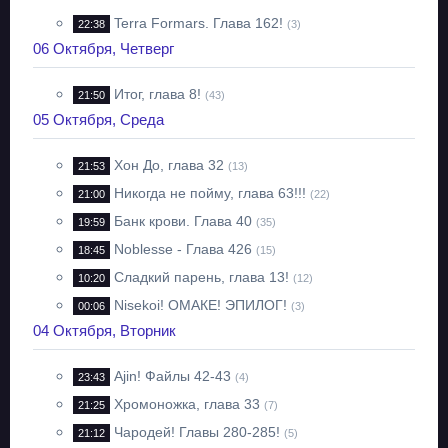
Terra Formars. Глава 162!
22:38
(3)
06 Октября, Четверг
Итог, глава 8!
21:50
(43)
05 Октября, Среда
Хон До, глава 32
21:53
(13)
Никогда не пойму, глава 63!!!
21:00
(22)
Банк крови. Глава 40
19:59
(35)
Noblesse - Глава 426
18:45
(15)
Сладкий парень, глава 13!
10:20
(12)
Nisekoi! ОМАКЕ! ЭПИЛОГ!
00:06
(3)
04 Октября, Вторник
Ajin! Файлы 42-43
23:43
(4)
Хромоножка, глава 33
21:25
(7)
Чародей! Главы 280-285!
21:12
(5)