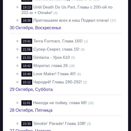
Until Death Do Us Part, Главы с 200-ой по
19:13
202-ю + Omake!
(4)
Приглашаем всех в наш Подвал плача!
16:39
(37)
30 Октября, Воскресенье
Terra Formars. Глава 165!
23:41
(1)
Супер-Секрет, глава 15!
21:56
(6)
Gintama - Урок 610
21:53
(5)
Моритат, глава 26
18:42
(18)
Love Maker! Глава 40!
15:40
(6)
Чародей! Главы 290-292!
15:12
(2)
29 Октября, Суббота
Никогда не пойму, глава 68!
11:01
(26)
28 Октября, Пятница
Smokin' Parade! Глава 10B!
23:30
(3)
27 Октября, Четверг