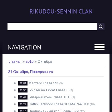
RIKUDOU-SENNIN CLAN
NAVIGATION
Главная
»
2016
»
Октябрь
31 Октября, Понедельник
Мастер! Глава 59!
22:01
(9)
Shinsei no Libra! Глава 3
21:55
(2)
Бледный конь, глава 101!
21:49
(9)
Coffin Jackson! Глава 10! МАРАФОН!
21:29
(10)
Неопознанный код! Главы 5-6!
21:16
(12)