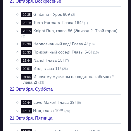
23 Октября, Воскресенье
Gintama - Урок 609
20:35
(2)
Terra Formars. Глава 164!
20:19
(1)
Knight Run, глава 86 (Эпизод 2. Твой город)
20:15
(4)
Неопознанный код! Глава 4!
19:38
(16)
Призрачный сосед! Главы 5-6!
18:33
(15)
Nano! Глава 15!
16:44
(7)
Итог, глава 11!
09:51
(26)
И почему мужчины не ходят на каблуках?
01:04
Глава 2!
(23)
22 Октября, Суббота
Love Maker! Глава 39!
20:44
(9)
Итог, глава 10!!!
13:11
(30)
21 Октября, Пятница