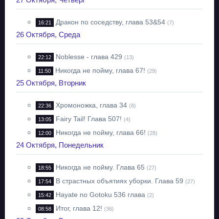
Дракон по соседству, глава 53&54
16:21
(7)
26 Октября, Среда
Noblesse - глава 429
22:12
(13)
Никогда не пойму, глава 67!
11:50
(29)
25 Октября, Вторник
Хромоножка, глава 34
22:36
(8)
Fairy Tail! Глава 507!
13:05
(4)
Никогда не пойму, глава 66!
12:00
(28)
24 Октября, Понедельник
Никогда не пойму. Глава 65
18:55
(27)
В страстных объятиях уборки. Глава 59
17:54
(27)
Hayate no Gotoku 536 глава
15:42
(2)
Итог, глава 12!
08:58
(36)