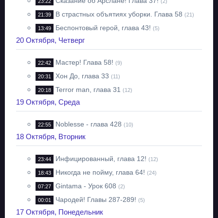
Сказание об Арслане! Глава 37!
23:22
(2)
В страстных объятиях уборки. Глава 58
21:39
(21)
Беспонтовый герой, глава 43!
13:49
(5)
20 Октября, Четверг
Мастер! Глава 58!
22:42
(9)
Хон До, глава 33
20:31
(11)
Terror man, глава 31
20:18
(12)
19 Октября, Среда
Noblesse - глава 428
22:55
(10)
18 Октября, Вторник
Инфицированный, глава 12!
23:44
(12)
Никогда не пойму, глава 64!
18:43
(24)
Gintama - Урок 608
07:27
(2)
Чародей! Главы 287-289!
00:01
(5)
17 Октября, Понедельник