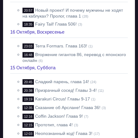
Новый проект! И почему мужчины не ходят
20:57
на каблуках? Пролог, глава 1
(28)
Fairy Tail! Глава 506!
18:35
(3)
16 Октября, Воскресенье
Terra Formars. Глава 163!
23:03
(1)
Вторжение гигантов 86, перевод с японского
16:48
онлайн
(6)
15 Октября, Суббота
Сладкий парень, глава 14!
20:45
(24)
Призрачный сосед! Главы 3-4!
20:38
(11)
Karakuri Circus! Главы 9-17
19:19
(1)
Сказание об Арслане! Глава 36!
12:35
(3)
Coffin Jackson! Глава 9!
12:16
(7)
Прототип, глава 4!
12:15
(3)
Неопознанный код! Глава 3!
12:03
(17)