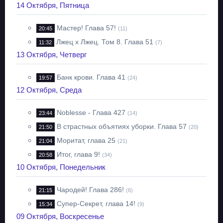
14 Октября, Пятница
Мастер! Глава 57!
20:45
(11)
Лжец х Лжец. Том 8. Глава 51
11:32
(7)
13 Октября, Четверг
Банк крови. Глава 41
19:57
(24)
12 Октября, Среда
Noblesse - Глава 427
23:44
(14)
В страстных объятиях уборки. Глава 57
21:50
(20)
Моритат, глава 25
21:04
(21)
Итог, глава 9!
20:58
(34)
10 Октября, Понедельник
Чародей! Глава 286!
21:15
(6)
Супер-Секрет, глава 14!
15:34
(9)
09 Октября, Воскресенье