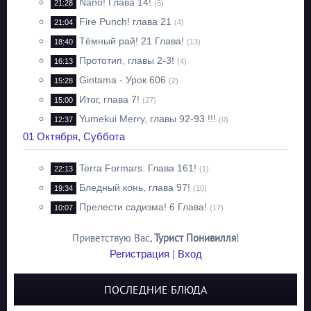
Nano! Глава 14!
21:28
(6)
Fire Punch! глава 21
21:04
(4)
Тёмный рай! 21 Глава!
18:40
(13)
Прототип, главы 2-3!
16:13
(4)
Gintama - Урок 606
15:28
(2)
Итог, глава 7!
15:00
(27)
Yumekui Merry, главы 92-93 !!!
12:37
(0)
01 Октября, Суббота
Terra Formars. Глава 161!
22:13
(1)
Бледный конь, глава 97!
19:34
(10)
Прелести садизма! 6 Глава!
10:07
(17)
Приветствую Вас
,
Турист Понивилля
!
Регистрация
|
Вход
ПОСЛЕДНИЕ БЛЮДА