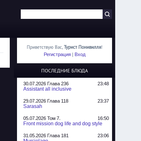
Приветствую Вас
,
Турист Понивилля
!
Регистрация
|
Вход
ПОСЛЕДНИЕ БЛЮДА
30.07.2026 Глава 236
23:48
Assistant all inclusive
29.07.2026 Глава 118
23:37
Sarasah
05.07.2026 Том 7.
16:50
Front mission dog life and dog style
31.05.2026 Глава 181
23:06
Murcielago