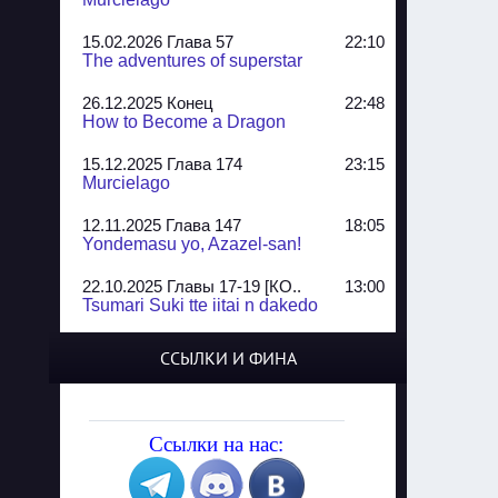
15.02.2026 Глава 57
22:10
The adventures of superstar
26.12.2025 Конец
22:48
How to Become a Dragon
15.12.2025 Глава 174
23:15
Murcielago
12.11.2025 Глава 147
18:05
Yondemasu yo, Azazel-san!
22.10.2025 Главы 17-19 [КО..
13:00
Tsumari Suki tte iitai n dakedo
07.10.2025 Главы 51-52
20:14
ССЫЛКИ И ФИНА
Jungle Juice
02.09.2025 Квартет, глава ..
13:24
Yozakura Shijuusou
Ссылки на нас:
08.08.2025 Глава 50
23:54
A Compendium of Ghosts