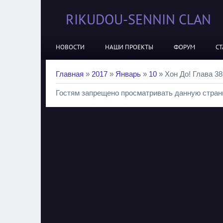
RIKUDOU-SENNIN CLAN
НОВОСТИ
НАШИ ПРОЕКТЫ
ФОРУМ
СТ
Главная
»
2017
»
Январь
»
10
» Хон До! Глава 38
Гостям запрещено просматривать данную страни