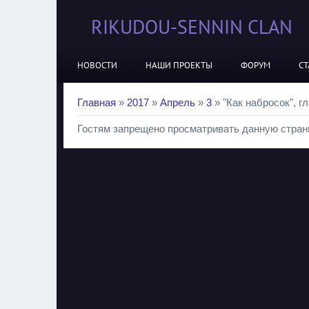
RIKUDOU-SENNIN CLAN
НОВОСТИ
НАШИ ПРОЕКТЫ
ФОРУМ
СТ
Главная
»
2017
»
Апрель
»
3
» "Как набросок", гл
Гостям запрещено просматривать данную страни