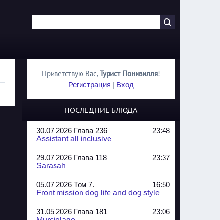
Приветствую Вас
,
Турист Понивилля
!
Регистрация
|
Вход
ПОСЛЕДНИЕ БЛЮДА
30.07.2026 Глава 236
23:48
Assistant all inclusive
29.07.2026 Глава 118
23:37
Sarasah
05.07.2026 Том 7.
16:50
Front mission dog life and dog style
31.05.2026 Глава 181
23:06
Murcielago