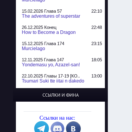
15.02.2026 Глава 57
22:10
The adventures of superstar
26.12.2025 Конец
22:48
How to Become a Dragon
15.12.2025 Глава 174
23:15
Murcielago
12.11.2025 Глава 147
18:05
Yondemasu yo, Azazel-san!
22.10.2025 Главы 17-19 [КО..
13:00
Tsumari Suki tte iitai n dakedo
07.10.2025 Главы 51-52
20:14
ССЫЛКИ И ФИНА
Jungle Juice
02.09.2025 Квартет, глава ..
13:24
Yozakura Shijuusou
Ссылки на нас:
08.08.2025 Глава 50
23:54
A Compendium of Ghosts