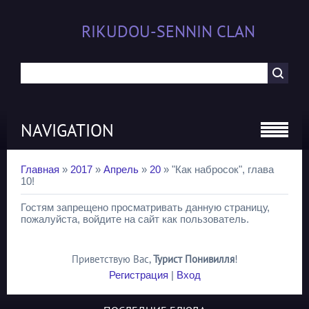
RIKUDOU-SENNIN CLAN
NAVIGATION
Главная
»
2017
»
Апрель
»
20
» "Как набросок", глава
10!
Гостям запрещено просматривать данную страницу,
пожалуйста, войдите на сайт как пользователь.
Приветствую Вас
,
Турист Понивилля
!
Регистрация
|
Вход