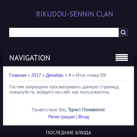
RIKUDOU-SENNIN CLAN
NAVIGATION
Главная
»
2017
»
Декабрь
»
4
» Итог, глава 59!
Гостям запрещено просматривать данную страницу,
пожалуйста, войдите на сайт как пользователь.
Приветствую Вас
,
Турист Понивилля
!
Регистрация
|
Вход
ПОСЛЕДНИЕ БЛЮДА