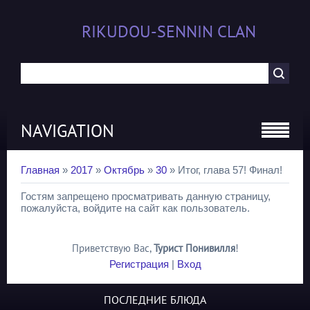
RIKUDOU-SENNIN CLAN
NAVIGATION
Главная
»
2017
»
Октябрь
»
30
» Итог, глава 57! Финал!
Гостям запрещено просматривать данную страницу,
пожалуйста, войдите на сайт как пользователь.
Приветствую Вас
,
Турист Понивилля
!
Регистрация
|
Вход
ПОСЛЕДНИЕ БЛЮДА