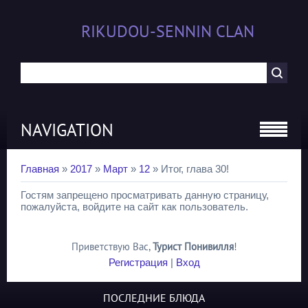
RIKUDOU-SENNIN CLAN
NAVIGATION
Главная
»
2017
»
Март
»
12
» Итог, глава 30!
Гостям запрещено просматривать данную страницу,
пожалуйста, войдите на сайт как пользователь.
Приветствую Вас
,
Турист Понивилля
!
Регистрация
|
Вход
ПОСЛЕДНИЕ БЛЮДА