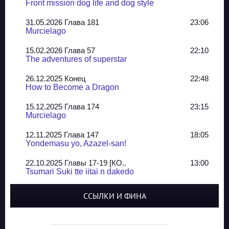
Front mission dog life and dog style
31.05.2026 Глава 181
23:06
Murcielago
15.02.2026 Глава 57
22:10
The adventures of superstar
26.12.2025 Конец
22:48
How to Become a Dragon
15.12.2025 Глава 174
23:15
Murcielago
12.11.2025 Глава 147
18:05
Yondemasu yo, Azazel-san!
22.10.2025 Главы 17-19 [КО..
13:00
Tsumari Suki tte iitai n dakedo
07.10.2025 Главы 51-52
20:14
ССЫЛКИ И ФИНА
Jungle Juice
02.09.2025 Квартет, глава ..
13:24
Yozakura Shijuusou