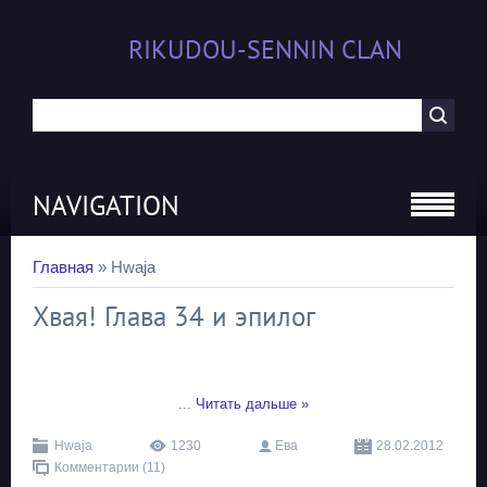
RIKUDOU-SENNIN CLAN
NAVIGATION
Главная
»
Hwaja
Хвая! Глава 34 и эпилог
...
Читать дальше »
Hwaja
1230
Ева
28.02.2012
Комментарии (11)