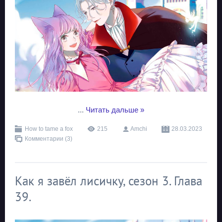
...
Читать дальше »
How to tame a fox
215
Amchi
28.03.2023
Комментарии (3)
Как я завёл лисичку, сезон 3. Глава
39.