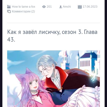
How to tame a fox
201
Amchi
17.06.2023
Комментарии (2)
Как я завёл лисичку, сезон 3. Глава
43.