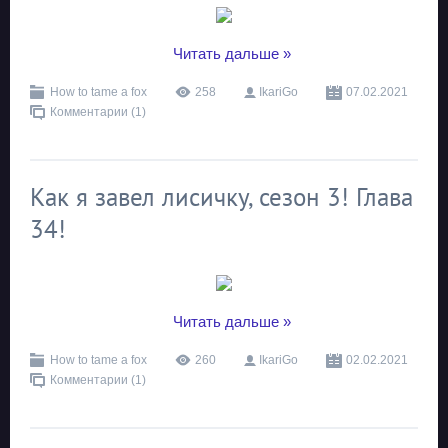
...
Читать дальше »
How to tame a fox
258
IkariGo
07.02.2021
Комментарии (1)
Как я завел лисичку, сезон 3! Глава
34!
...
Читать дальше »
How to tame a fox
260
IkariGo
02.02.2021
Комментарии (1)