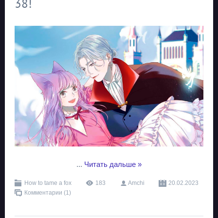
38!
...
Читать дальше »
How to tame a fox
183
Amchi
20.02.2023
Комментарии (1)