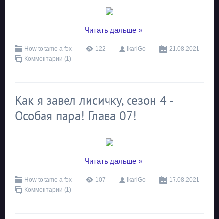
...
Читать дальше »
How to tame a fox
122
IkariGo
21.08.2021
Комментарии (1)
Как я завел лисичку, сезон 4 -
Особая пара! Глава 07!
...
Читать дальше »
How to tame a fox
107
IkariGo
17.08.2021
Комментарии (1)