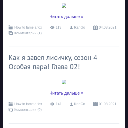
...
Читать дальше »
How to tame a fox
113
IkariGo
04.08.2021
Комментарии (1)
Как я завел лисичку, сезон 4 -
Особая пара! Глава 02!
...
Читать дальше »
How to tame a fox
141
IkariGo
01.08.2021
Комментарии (0)