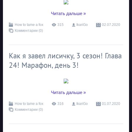
...
Читать дальше »
How to tame a fox
315
IkariGo
02.07.2020
Комментарии (0)
Как я завел лисичку, 3 сезон! Глава
24! Марафон, день 3!
...
Читать дальше »
How to tame a fox
316
IkariGo
01.07.2020
Комментарии (0)