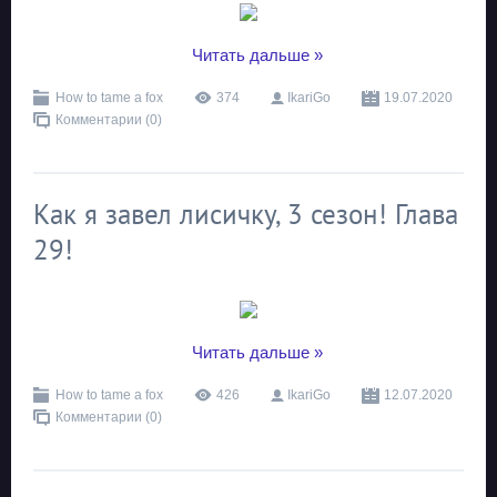
...
Читать дальше »
How to tame a fox
374
IkariGo
19.07.2020
Комментарии (0)
Как я завел лисичку, 3 сезон! Глава
29!
...
Читать дальше »
How to tame a fox
426
IkariGo
12.07.2020
Комментарии (0)