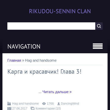
RIKUDOU-SENNIN CLAN
NAVIGATION
Главная
»
Hag and handsome
Карга и красавчик! Глава 3!
...
Читать дальше »
Hag and handsome
1768
DancingWind
27.06.2017
Комментарии (10)