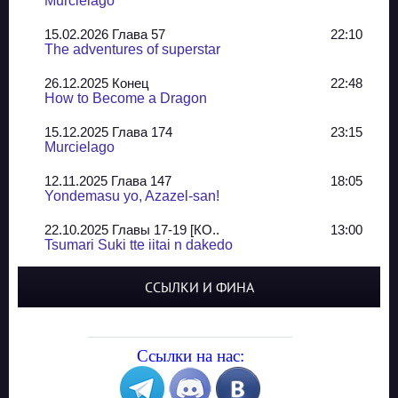
Murcielago
15.02.2026 Глава 57
22:10
The adventures of superstar
26.12.2025 Конец
22:48
How to Become a Dragon
15.12.2025 Глава 174
23:15
Murcielago
12.11.2025 Глава 147
18:05
Yondemasu yo, Azazel-san!
22.10.2025 Главы 17-19 [КО..
13:00
Tsumari Suki tte iitai n dakedo
07.10.2025 Главы 51-52
20:14
ССЫЛКИ И ФИНА
Jungle Juice
02.09.2025 Квартет, глава ..
13:24
Yozakura Shijuusou
Ссылки на нас:
08.08.2025 Глава 50
23:54
A Compendium of Ghosts