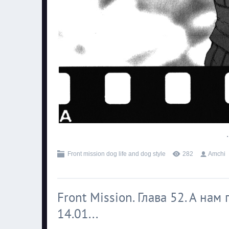
.
Front mission dog life and dog style
282
Amchi
Front Mission. Глава 52. А на
14.01...