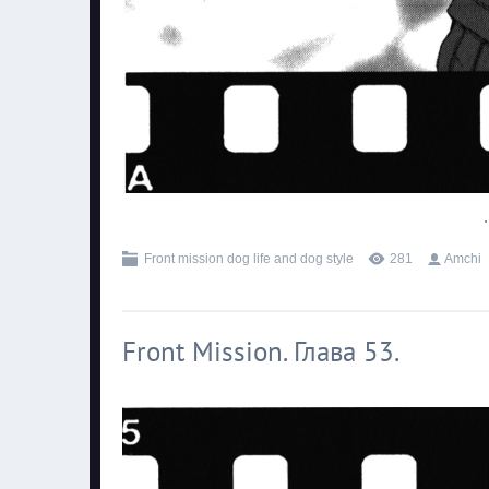
.
Front mission dog life and dog style
281
Amchi
Front Mission. Глава 53.