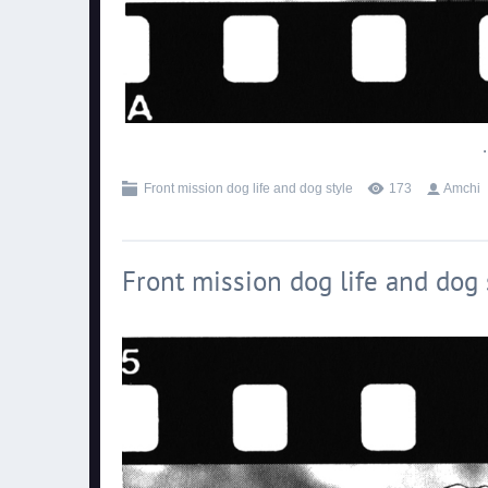
.
Front mission dog life and dog style
173
Amchi
Front mission dog life and dog s