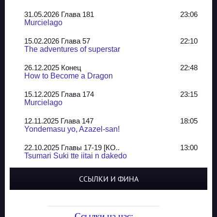
31.05.2026 Глава 181
23:06
Murcielago
15.02.2026 Глава 57
22:10
The adventures of superstar
26.12.2025 Конец
22:48
How to Become a Dragon
15.12.2025 Глава 174
23:15
Murcielago
12.11.2025 Глава 147
18:05
Yondemasu yo, Azazel-san!
22.10.2025 Главы 17-19 [КО..
13:00
Tsumari Suki tte iitai n dakedo
07.10.2025 Главы 51-52
20:14
ССЫЛКИ И ФИНА
Jungle Juice
02.09.2025 Квартет, глава ..
13:24
Yozakura Shijuusou
Ссылки на нас: