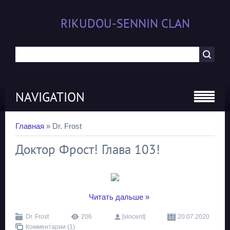
RIKUDOU-SENNIN CLAN
NAVIGATION
Главная
»
Dr. Frost
Доктор Фрост! Глава 103!
...
Читать дальше »
Dr. Frost
206
[vincent]
20.07.2020
Комментарии (1)