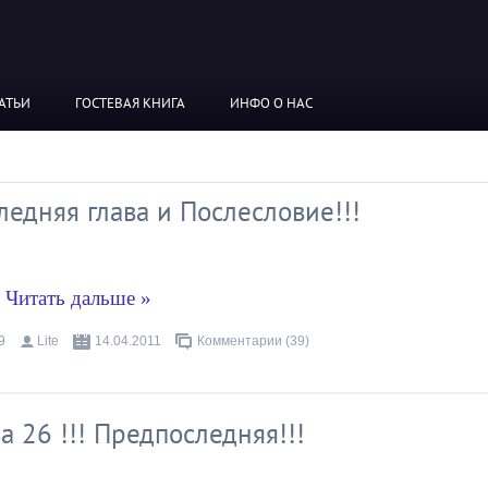
АТЬИ
ГОСТЕВАЯ КНИГА
ИНФО О НАС
едняя глава и Послесловие!!!
.
Читать дальше »
9
Lite
14.04.2011
Комментарии (39)
а 26 !!! Предпоследняя!!!