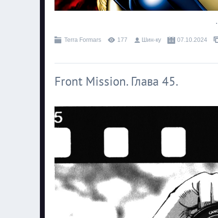
.
Terra Formars
177
Шин-ку
07.10.2024
Front Mission. Глава 45.