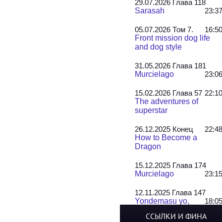
29.07.2026 Глава 118
Sarasah
23:3
05.07.2026 Том 7.
16:5
Front mission dog life
and dog style
31.05.2026 Глава 181
Murcielago
23:0
15.02.2026 Глава 57
22:1
The adventures of
superstar
26.12.2025 Конец
22:4
How to Become a
Dragon
15.12.2025 Глава 174
Murcielago
23:1
12.11.2025 Глава 147
Yondemasu yo,
18:0
Azazel-san!
ССЫЛКИ И ФИНА