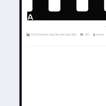
.
Front mission dog life and dog style
195
Amchi