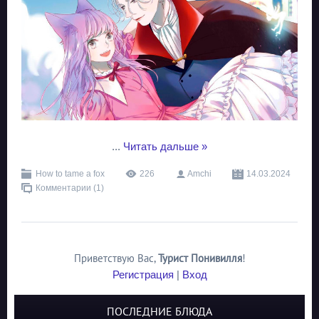
...
Читать дальше »
How to tame a fox
226
Amchi
14.03.2024
Комментарии (1)
Приветствую Вас
,
Турист Понивилля
!
Регистрация
|
Вход
ПОСЛЕДНИЕ БЛЮДА