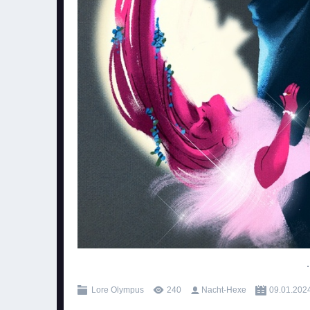
.
Lore Olympus
240
Nacht-Hexe
09.01.202