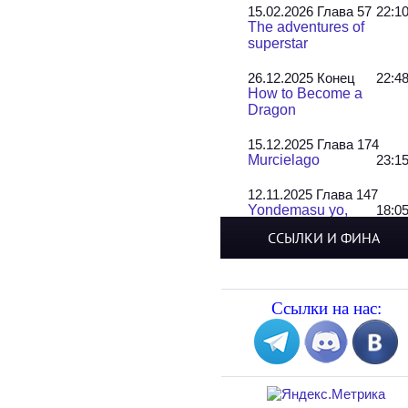
15.02.2026 Глава 57
22:1
The adventures of
superstar
26.12.2025 Конец
22:4
How to Become a
Dragon
15.12.2025 Глава 174
Murcielago
23:1
12.11.2025 Глава 147
Yondemasu yo,
18:0
Azazel-san!
ССЫЛКИ И ФИНА
22.10.2025 Главы 17-19
[КО..
13:0
Tsumari Suki tte iitai n
Ссылки на нас:
dakedo
07.10.2025 Главы 51-52
Jungle Juice
20:1
02.09.2025 Квартет, глава