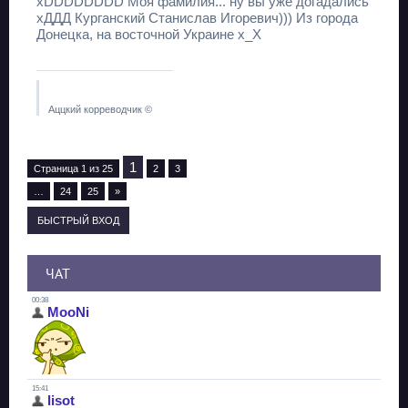
xDDDDDDDD Моя фамилия... ну вы уже догадались
хДДД Курганский Станислав Игоревич))) Из города
Донецка, на восточной Украине x_X
Аццкий корреводчик ©
1
Страница
1
из
25
2
3
…
24
25
»
ЧАТ