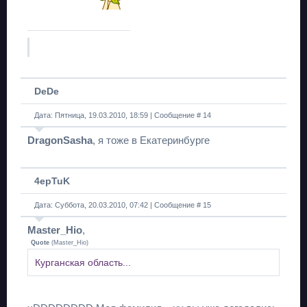
DeDe
Дата: Пятница, 19.03.2010, 18:59 | Сообщение #
14
DragonSasha
, я тоже в Екатеринбурге
4epTuK
Дата: Суббота, 20.03.2010, 07:42 | Сообщение #
15
Master_Hio
,
Quote
(
Master_Hio
)
Курганская область...