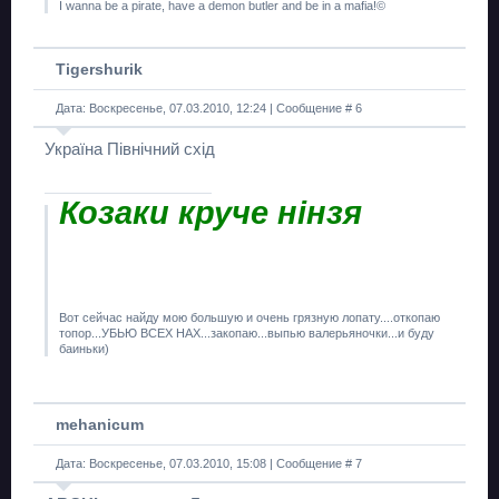
I wanna be a pirate, have a demon butler and be in a mafia!©
Tigershurik
Дата: Воскресенье, 07.03.2010, 12:24 | Сообщение #
6
Україна Північний схід
Козаки круче нінзя
Вот сейчас найду мою большую и очень грязную лопату....откопаю
топор...УБЬЮ ВСЕХ НАХ...закопаю...выпью валерьяночки...и буду
баиньки)
mehanicum
Дата: Воскресенье, 07.03.2010, 15:08 | Сообщение #
7