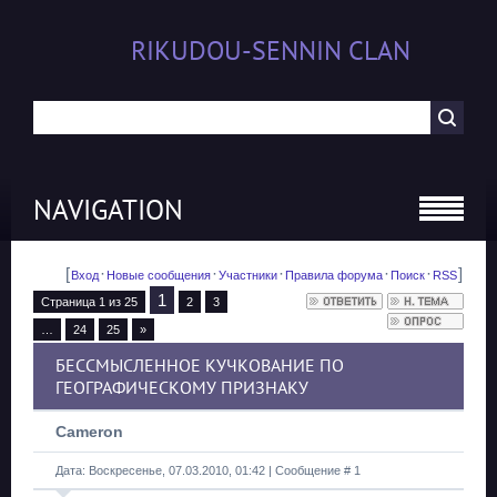
RIKUDOU-SENNIN CLAN
NAVIGATION
[
·
·
·
·
·
]
Вход
Новые сообщения
Участники
Правила форума
Поиск
RSS
1
Страница
1
из
25
2
3
…
24
25
»
БЕССМЫСЛЕННОЕ КУЧКОВАНИЕ ПО
ГЕОГРАФИЧЕСКОМУ ПРИЗНАКУ
Cameron
Дата: Воскресенье, 07.03.2010, 01:42 | Сообщение #
1