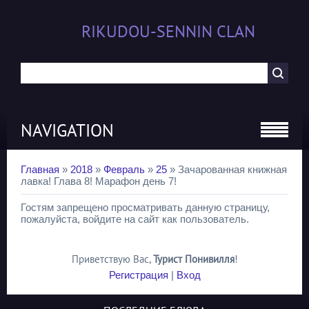
RIKUDOU-SENNIN CLAN
NAVIGATION
Главная
»
2018
»
Февраль
»
25
» Зачарованная книжная
лавка! Глава 8! Марафон день 7!
Гостям запрещено просматривать данную страницу,
пожалуйста, войдите на сайт как пользователь.
Приветствую Вас
,
Турист Понивилля
!
Регистрация
|
Вход