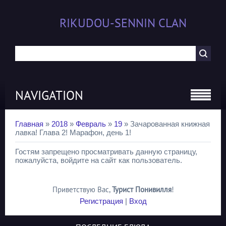
RIKUDOU-SENNIN CLAN
NAVIGATION
Главная
»
2018
»
Февраль
»
19
» Зачарованная книжная
лавка! Глава 2! Марафон, день 1!
Гостям запрещено просматривать данную страницу,
пожалуйста, войдите на сайт как пользователь.
Приветствую Вас
,
Турист Понивилля
!
Регистрация
|
Вход