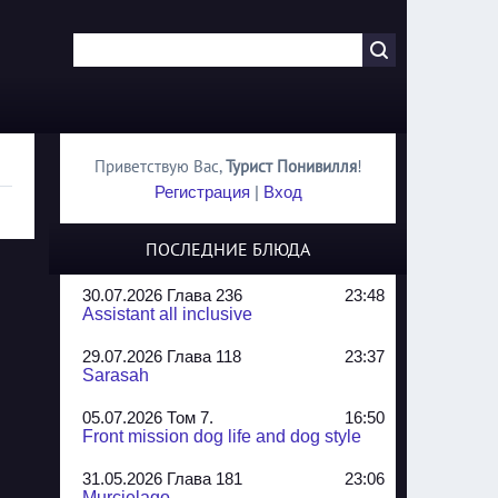
Приветствую Вас
,
Турист Понивилля
!
Регистрация
|
Вход
ПОСЛЕДНИЕ БЛЮДА
30.07.2026 Глава 236
23:48
Assistant all inclusive
29.07.2026 Глава 118
23:37
Sarasah
05.07.2026 Том 7.
16:50
Front mission dog life and dog style
31.05.2026 Глава 181
23:06
Murcielago