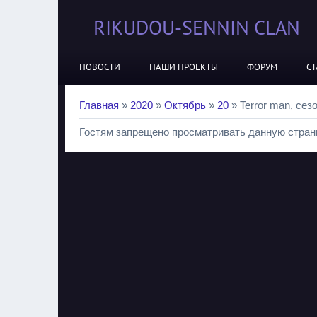
RIKUDOU-SENNIN CLAN
НОВОСТИ
НАШИ ПРОЕКТЫ
ФОРУМ
СТ
Главная
»
2020
»
Октябрь
»
20
» Terror man, сезо
Гостям запрещено просматривать данную страни