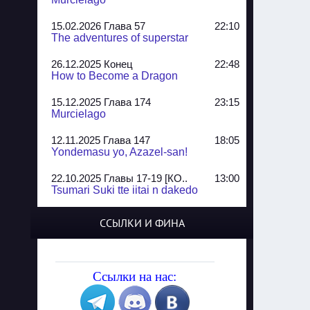
15.02.2026 Глава 57
22:10
The adventures of superstar
26.12.2025 Конец
22:48
How to Become a Dragon
15.12.2025 Глава 174
23:15
Murcielago
12.11.2025 Глава 147
18:05
Yondemasu yo, Azazel-san!
22.10.2025 Главы 17-19 [КО..
13:00
Tsumari Suki tte iitai n dakedo
07.10.2025 Главы 51-52
20:14
ССЫЛКИ И ФИНА
Jungle Juice
02.09.2025 Квартет, глава ..
13:24
Yozakura Shijuusou
Ссылки на нас:
08.08.2025 Глава 50
23:54
A Compendium of Ghosts