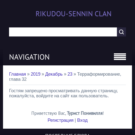
RIKUDOU-SENNIN CLAN
NAVIGATION
Главная
»
2019
»
Декабрь
»
23
» Терраформирование,
глава 32
Гостям запрещено просматривать данную страницу,
пожалуйста, войдите на сайт как пользователь.
Приветствую Вас
,
Турист Понивилля
!
Регистрация
|
Вход