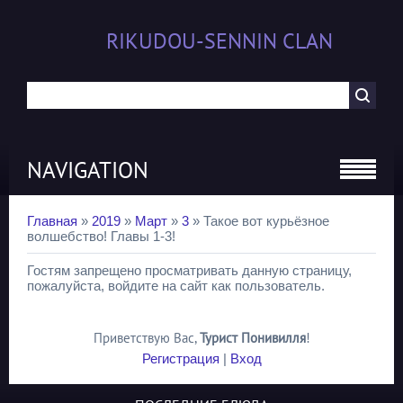
RIKUDOU-SENNIN CLAN
NAVIGATION
Главная
»
2019
»
Март
»
3
» Такое вот курьёзное
волшебство! Главы 1-3!
Гостям запрещено просматривать данную страницу,
пожалуйста, войдите на сайт как пользователь.
Приветствую Вас
,
Турист Понивилля
!
Регистрация
|
Вход