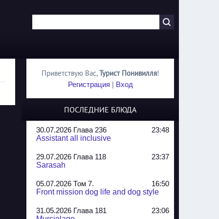
Приветствую Вас
,
Турист Понивилля
!
Регистрация
|
Вход
ПОСЛЕДНИЕ БЛЮДА
30.07.2026 Глава 236
23:48
Assistant all inclusive
29.07.2026 Глава 118
23:37
Sarasah
05.07.2026 Том 7.
16:50
Front mission dog life and dog style
31.05.2026 Глава 181
23:06
Murcielago