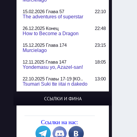
15.02.2026 Глава 57
22:10
The adventures of superstar
26.12.2025 Конец
22:48
How to Become a Dragon
15.12.2025 Глава 174
23:15
Murcielago
12.11.2025 Глава 147
18:05
Yondemasu yo, Azazel-san!
22.10.2025 Главы 17-19 [КО..
13:00
Tsumari Suki tte iitai n dakedo
07.10.2025 Главы 51-52
20:14
ССЫЛКИ И ФИНА
Jungle Juice
02.09.2025 Квартет, глава ..
13:24
Yozakura Shijuusou
Ссылки на нас:
08.08.2025 Глава 50
23:54
A Compendium of Ghosts