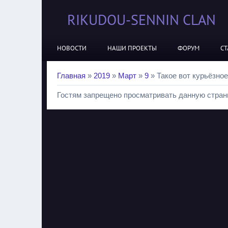
RIKUDOU-SENNIN CLAN
НОВОСТИ
НАШИ ПРОЕКТЫ
ФОРУМ
СТ
Главная
»
2019
»
Март
»
9
» Такое вот курьёзное
Гостям запрещено просматривать данную страни