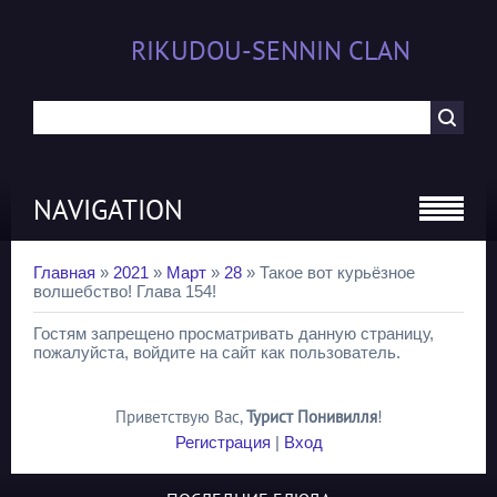
RIKUDOU-SENNIN CLAN
NAVIGATION
Главная
»
2021
»
Март
»
28
» Такое вот курьёзное
волшебство! Глава 154!
Гостям запрещено просматривать данную страницу,
пожалуйста, войдите на сайт как пользователь.
Приветствую Вас
,
Турист Понивилля
!
Регистрация
|
Вход