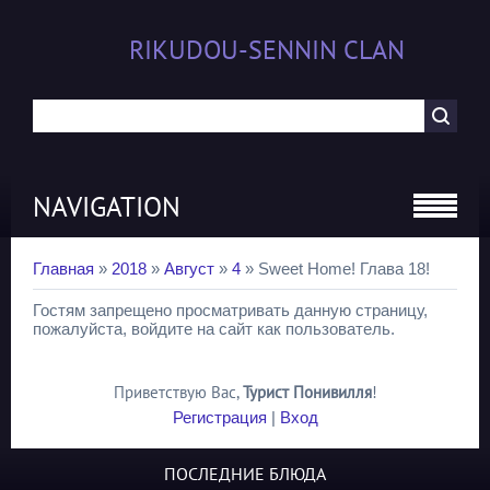
RIKUDOU-SENNIN CLAN
NAVIGATION
Главная
»
2018
»
Август
»
4
» Sweet Home! Глава 18!
Гостям запрещено просматривать данную страницу,
пожалуйста, войдите на сайт как пользователь.
Приветствую Вас
,
Турист Понивилля
!
Регистрация
|
Вход
ПОСЛЕДНИЕ БЛЮДА