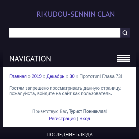
RIKUDOU-SENNIN CLAN
NAVIGATION
Главная
»
2019
»
Декабрь
»
30
» Прототип! Глава 73!
Гостям запрещено просматривать данную страницу,
пожалуйста, войдите на сайт как пользователь.
Приветствую Вас
,
Турист Понивилля
!
Регистрация
|
Вход
ПОСЛЕДНИЕ БЛЮДА