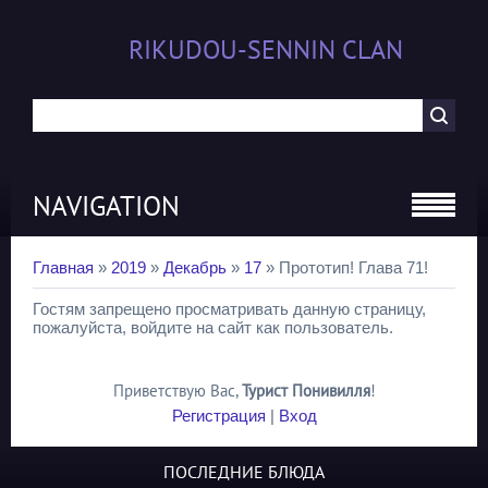
RIKUDOU-SENNIN CLAN
NAVIGATION
Главная
»
2019
»
Декабрь
»
17
» Прототип! Глава 71!
Гостям запрещено просматривать данную страницу,
пожалуйста, войдите на сайт как пользователь.
Приветствую Вас
,
Турист Понивилля
!
Регистрация
|
Вход
ПОСЛЕДНИЕ БЛЮДА