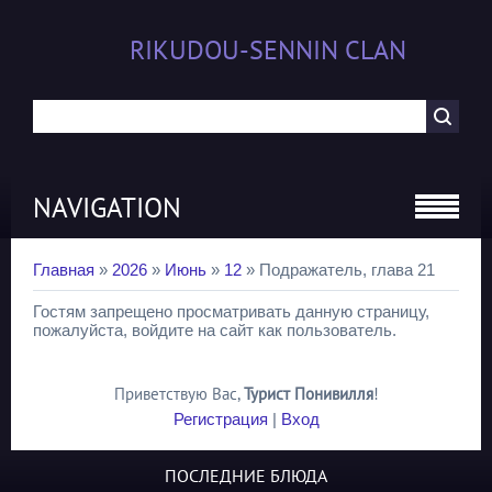
RIKUDOU-SENNIN CLAN
NAVIGATION
Главная
»
2026
»
Июнь
»
12
» Подражатель, глава 21
Гостям запрещено просматривать данную страницу,
пожалуйста, войдите на сайт как пользователь.
Приветствую Вас
,
Турист Понивилля
!
Регистрация
|
Вход
ПОСЛЕДНИЕ БЛЮДА